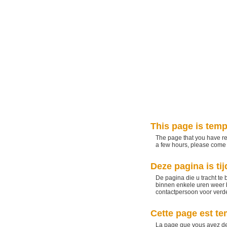
This page is temp
The page that you have re
a few hours, please come b
Deze pagina is tij
De pagina die u tracht te 
binnen enkele uren weer b
contactpersoon voor verder
Cette page est t
La page que vous avez de