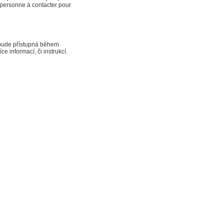
a personne à contacter pour
 bude přístupná během
e informací, či instrukcí.