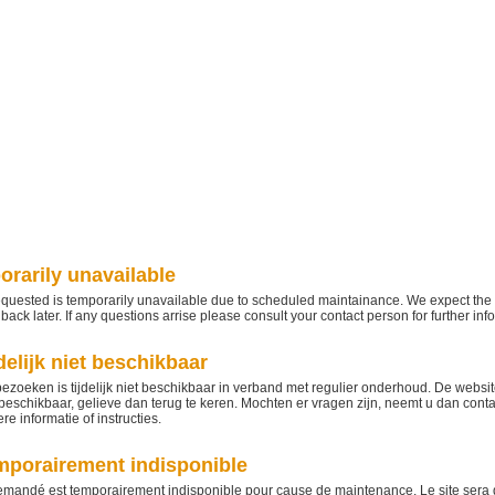
orarily unavailable
quested is temporarily unavailable due to scheduled maintainance. We expect the w
ack later. If any questions arrise please consult your contact person for further info
delijk niet beschikbaar
bezoeken is tijdelijk niet beschikbaar in verband met regulier onderhoud. De websi
eschikbaar, gelieve dan terug te keren. Mochten er vragen zijn, neemt u dan cont
e informatie of instructies.
emporairement indisponible
mandé est temporairement indisponible pour cause de maintenance. Le site sera