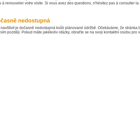
 à renouveler votre visite. Si vous avez des questions, n'hésitez pas à consulter l
dočasně nedostupná
te navštívit je dočasně nedostupná kvůli plánované údržbě. Očekáváme, že stránka
osím později. Pokud máte jakékoliv otázky, obraťte se na svoji kontaktní osobu pro víc