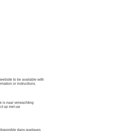
ebsite to be available with
rmation or instructions.
te is naar verwachting
act op met uw
 disponible dans quelques