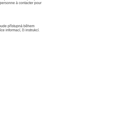
a personne à contacter pour
 bude přístupná během
e informací, či instrukcí.