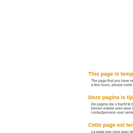
This page is temp
The page that you have re
a few hours, please come b
Deze pagina is tij
De pagina die u tracht te 
binnen enkele uren weer b
contactpersoon voor verder
Cette page est t
La page que vous avez de