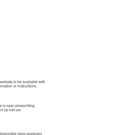
ebsite to be available with
rmation or instructions.
te is naar verwachting
act op met uw
 disponible dans quelques