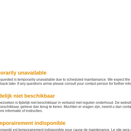
orarily unavailable
quested is temporarily unavailable due to scheduled maintainance. We expect the w
ack later. If any questions arrise please consult your contact person for further info
delijk niet beschikbaar
bezoeken is tijdelijk niet beschikbaar in verband met regulier onderhoud. De websi
eschikbaar, gelieve dan terug te keren. Mochten er vragen zijn, neemt u dan cont
e informatie of instructies.
emporairement indisponible
mandé est temporairement indisponible pour cause de maintenance. Le site sera