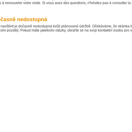
 à renouveler votre visite. Si vous avez des questions, n'hésitez pas à consulter l
dočasně nedostupná
te navštívit je dočasně nedostupná kvůli plánované údržbě. Očekáváme, že stránka
osím později. Pokud máte jakékoliv otázky, obraťte se na svoji kontaktní osobu pro víc